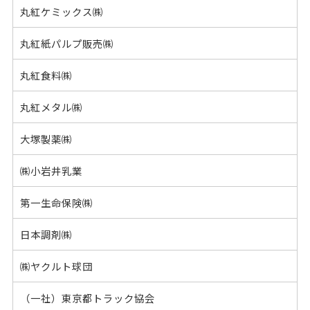
丸紅ケミックス㈱
丸紅紙パルプ販売㈱
丸紅食料㈱
丸紅メタル㈱
大塚製薬㈱
㈱小岩井乳業
第一生命保険㈱
日本調剤㈱
㈱ヤクルト球団
（一社）東京都トラック協会