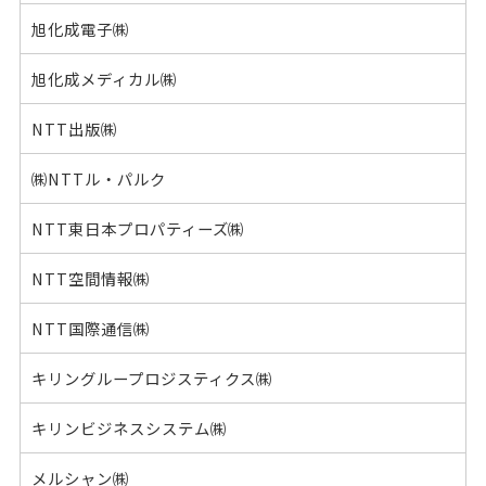
旭化成電子㈱
旭化成メディカル㈱
NTT出版㈱
㈱NTTル・パルク
NTT東日本プロパティーズ㈱
NTT空間情報㈱
NTT国際通信㈱
キリングループロジスティクス㈱
キリンビジネスシステム㈱
メルシャン㈱