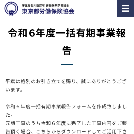
ホーム
令和６年度一括有期事業報
労働／社会保険とは
告
労働／社会保険の事務委託
労務相談
平素は格別のお引き立てを賜り、誠にありがとうござ
雇用関係の助成金申請
います。
令和６年度一括有期事業報告フォームを作成致しまし
た。
元請工事のうち令和６年度に完了した工事内容をご報
告頂く場合、こちらからダウンロードしてご活用下さ